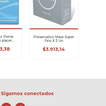
vo Prime
Preservativo Maxx Super
e placer
Fino X 3 Un
ado x3
3,38
$3.913,14
Sigamos conectados