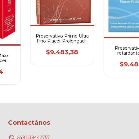
Preservativo Prime Ultra
Fino Placer Prolongado
X3
Preservati
$9.483,38
retardant
Maxx
prolong
cer
$9.48
Condón
4
Contactános
5491139442757